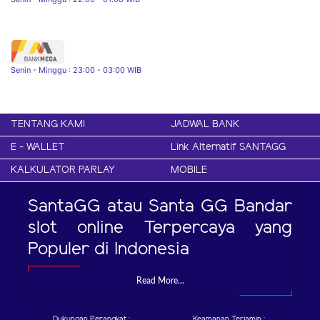
Senin - Minggu : 23:00 - 03:00 WIB
TENTANG KAMI
JADWAL BANK
E - WALLET
Link Alternatif SANTAGG
KALKULATOR PARLAY
MOBILE
SantaGG atau Santa GG Bandar
slot online Terpercaya yang
Populer di Indonesia
Read More...
Dukungan Perangkat :
Keamanan Terjamin :