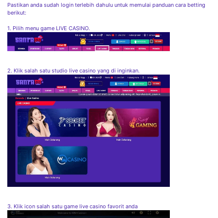
Pastikan anda sudah login terlebih dahulu untuk memulai panduan cara betting
berikut:
1. Pilih menu game LIVE CASINO.
2. Klik salah satu studio live casino yang di inginkan.
3. Klik icon salah satu game live casino favorit anda