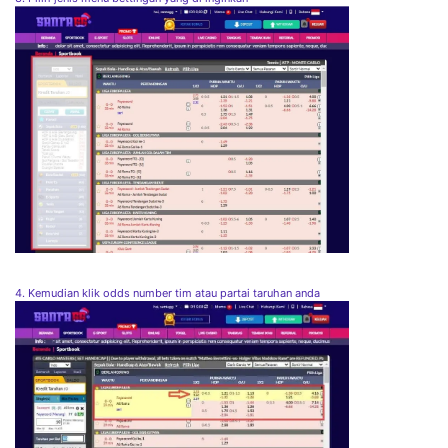
4. Kemudian klik odds number tim atau partai taruhan anda