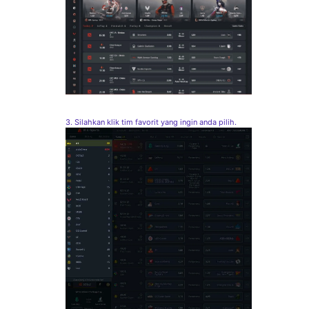
3. Silahkan klik tim favorit yang ingin anda pilih.