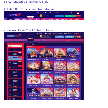
Berikut langkah bermain game slots:
1. Pilih ""Slots"" pada menu bar halaman
2. Klik ikon Game ""Slots"" favorit kamu