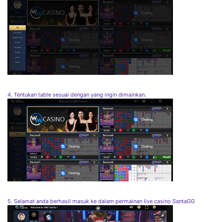
4. Tentukan table sesuai dengan yang ingin dimainkan.
5. Selamat anda berhasil masuk ke dalam permainan live casino SantaGG