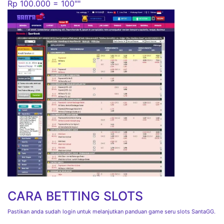
Rp 100.000 = 100""
CARA BETTING SLOTS
Pastikan anda sudah login untuk melanjutkan panduan game seru slots SantaGG.