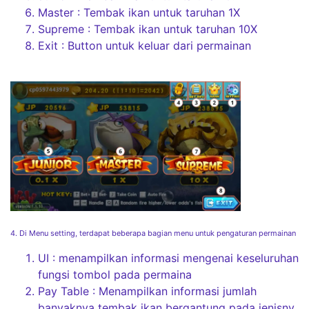
Master : Tembak ikan untuk taruhan 1X
Supreme : Tembak ikan untuk taruhan 10X
Exit : Button untuk keluar dari permainan
4. Di Menu setting, terdapat beberapa bagian menu untuk pengaturan permainan
UI : menampilkan informasi mengenai keseluruhan
fungsi tombol pada permaina
Pay Table : Menampilkan informasi jumlah
banyaknya tembak ikan bergantung pada jenisny