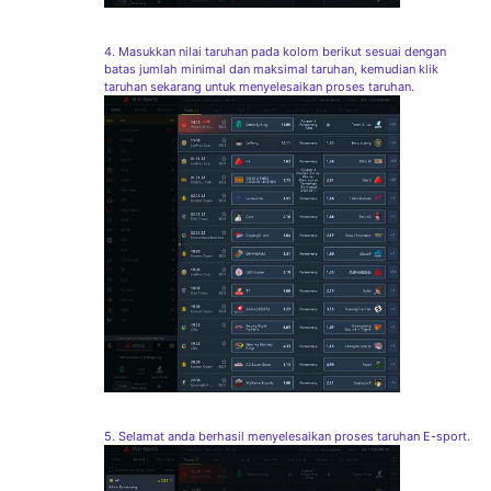
4. Masukkan nilai taruhan pada kolom berikut sesuai dengan
batas jumlah minimal dan maksimal taruhan, kemudian klik
taruhan sekarang untuk menyelesaikan proses taruhan.
5. Selamat anda berhasil menyelesaikan proses taruhan E-sport.