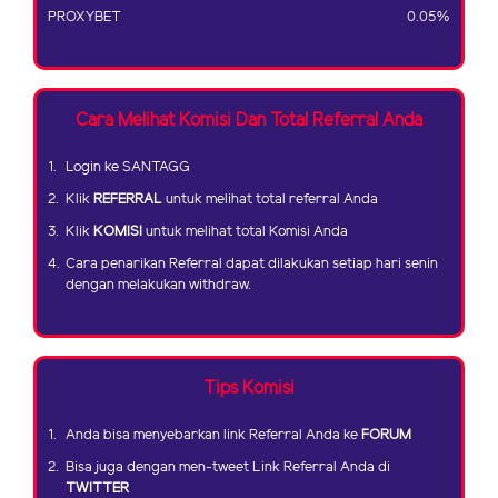
PROXYBET
0.05%
Cara Melihat Komisi Dan Total Referral Anda
1.
Login ke SANTAGG
2.
Klik
REFERRAL
untuk melihat total referral Anda
3.
Klik
KOMISI
untuk melihat total Komisi Anda
4.
Cara penarikan Referral dapat dilakukan setiap hari senin
dengan melakukan withdraw.
Tips Komisi
1.
Anda bisa menyebarkan link Referral Anda ke
FORUM
2.
Bisa juga dengan men-tweet Link Referral Anda di
TWITTER