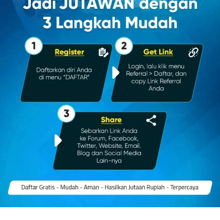
Referral system tidak dipungut biaya apapun. Hanya dengan modal online saja setelah